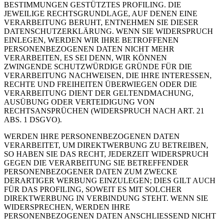
BESTIMMUNGEN GESTÜTZTES PROFILING. DIE
JEWEILIGE RECHTSGRUNDLAGE, AUF DENEN EINE
VERARBEITUNG BERUHT, ENTNEHMEN SIE DIESER
DATENSCHUTZERKLÄRUNG. WENN SIE WIDERSPRUCH
EINLEGEN, WERDEN WIR IHRE BETROFFENEN
PERSONENBEZOGENEN DATEN NICHT MEHR
VERARBEITEN, ES SEI DENN, WIR KÖNNEN
ZWINGENDE SCHUTZWÜRDIGE GRÜNDE FÜR DIE
VERARBEITUNG NACHWEISEN, DIE IHRE INTERESSEN,
RECHTE UND FREIHEITEN ÜBERWIEGEN ODER DIE
VERARBEITUNG DIENT DER GELTENDMACHUNG,
AUSÜBUNG ODER VERTEIDIGUNG VON
RECHTSANSPRÜCHEN (WIDERSPRUCH NACH ART. 21
ABS. 1 DSGVO).
WERDEN IHRE PERSONENBEZOGENEN DATEN
VERARBEITET, UM DIREKTWERBUNG ZU BETREIBEN,
SO HABEN SIE DAS RECHT, JEDERZEIT WIDERSPRUCH
GEGEN DIE VERARBEITUNG SIE BETREFFENDER
PERSONENBEZOGENER DATEN ZUM ZWECKE
DERARTIGER WERBUNG EINZULEGEN; DIES GILT AUCH
FÜR DAS PROFILING, SOWEIT ES MIT SOLCHER
DIREKTWERBUNG IN VERBINDUNG STEHT. WENN SIE
WIDERSPRECHEN, WERDEN IHRE
PERSONENBEZOGENEN DATEN ANSCHLIESSEND NICHT